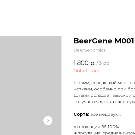
BeerGene M001
BeerGenomics
1 800
р.
/
3 pc
Out of stock
Штамм, создающий много э
нотками, особенно при бр
Штамм обладает высокой с
получается достаточно сух
Сорта:
все медовухи.
Аттенюация: 95-100%
Флокуляция: средняя-высо