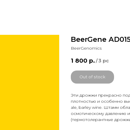
BeerGene АD01
BeerGenomics
1 800
р.
/
3 pc
Out of stock
Эти дрожжи прекрасно под
плотностью и особенно выс
ale, barley wine. Штамм об
осмотическому давлению 
(термотолерантные дрожжи