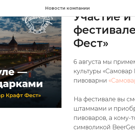
2022-07-28 14:31
Новости компании
Участие и
фестивале
Фест»
6 августа мы приме
культуры «Самовар 
пивоварни
«Самова
На фестивале вы с
штаммами и приобр
пивоваров, а кому-
символикой BeerGe