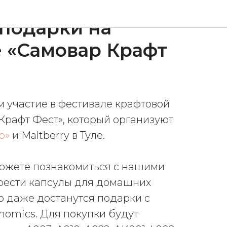
 подарки на
 «Самовар Крафт
м участие в фестивале крафтовой
Крафт Фест», который организуют
р»
и Maltberry в Туле.
можете познакомиться с нашими
ести капсулы для домашних
то даже достанутся подарки с
nomics. Для покупки будут