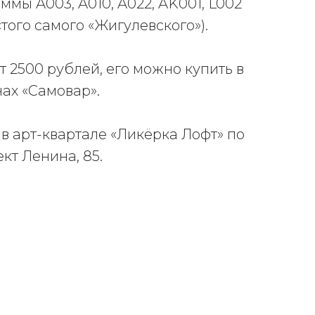
мы A003, A010, A022, AK001, L002
«того самого «Жигулевского»).
т 2500 рублей, его можно купить в
ах «Самовар».
в арт-квартале «Ликёрка Лофт» по
ект Ленина, 85.